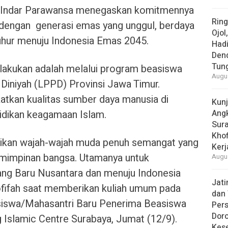
h Indar Parawansa menegaskan komitmennya
Rin
dengan generasi emas yang unggul, berdaya
Ojol
luhur menuju Indonesia Emas 2045.
Had
Den
Tun
dilakukan adalah melalui program beasiswa
Augus
iniyah (LPPD) Provinsi Jawa Timur.
katkan kualitas sumber daya manusia di
Kun
idikan keagamaan Islam.
Ang
Sur
Khof
ikan wajah-wajah muda penuh semangat yang
Kerj
emimpinan bangsa. Utamanya untuk
Augus
ng Baru Nusantara dan menuju Indonesia
Jat
ofifah saat memberikan kuliah umum pada
dan 
siswa/Mahasantri Baru Penerima Beasiswa
Pers
Dor
 Islamic Centre Surabaya, Jumat (12/9).
Kes