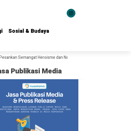
i
i
Sosial & Budaya
Sosial & Budaya
 Semangat Heroisme dan Nasionalisme kepada 1.537 Kontingen Pramuk
asa Publikasi Media