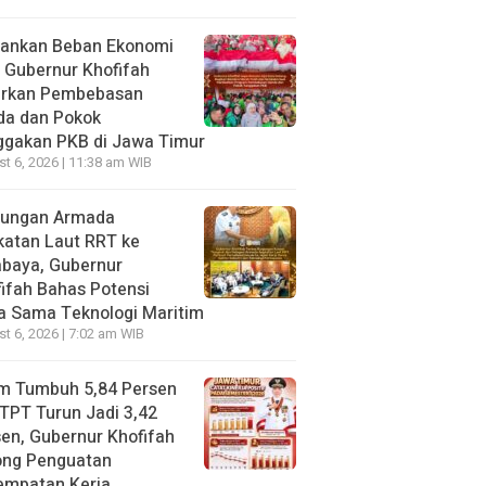
gankan Beban Ekonomi
, Gubernur Khofifah
irkan Pembebasan
da dan Pokok
ggakan PKB di Jawa Timur
t 6, 2026 | 11:38 am WIB
jungan Armada
katan Laut RRT ke
abaya, Gubernur
ifah Bahas Potensi
a Sama Teknologi Maritim
t 6, 2026 | 7:02 am WIB
im Tumbuh 5,84 Persen
TPT Turun Jadi 3,42
en, Gubernur Khofifah
ong Penguatan
empatan Kerja