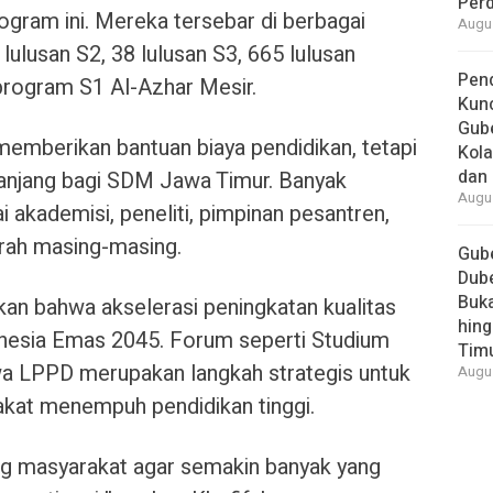
Per
ogram ini. Mereka tersebar di berbagai
Augus
 lulusan S2, 38 lulusan S3, 665 lulusan
Pend
program S1 Al-Azhar Mesir.
Kun
Gube
memberikan bantuan biaya pendidikan, tetapi
Kola
dan 
 panjang bagi SDM Jawa Timur. Banyak
Augus
i akademisi, peneliti, pimpinan pesantren,
erah masing-masing.
Gube
Dube
Buk
kan bahwa akselerasi peningkatan kualitas
hing
nesia Emas 2045. Forum seperti Studium
Tim
a LPPD merupakan langkah strategis untuk
Augus
kat menempuh pendidikan tinggi.
ng masyarakat agar semakin banyak yang