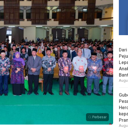
Dari
Peju
Lepa
Ana
Bant
Augus
Gube
Pes
Her
kepa
Perbesar
Pra
Augus