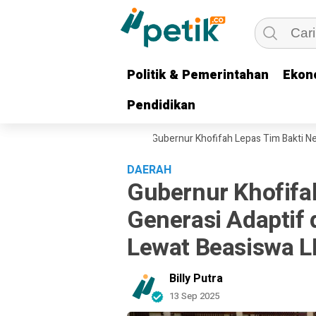
Politik & Pemerintahan
Politik & Pemerintahan
Ekon
Ekon
Pendidikan
Pendidikan
i untuk Keluarga Pejuang, Gubernur Khofifah Lepas Tim Bakti Negeri An
DAERAH
Gubernur Khofif
Generasi Adaptif 
Lewat Beasiswa 
Billy Putra
13 Sep 2025