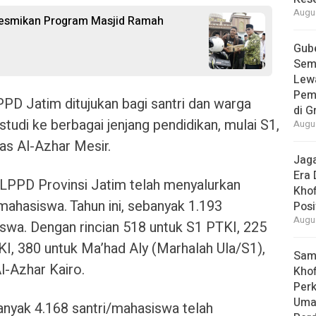
Augus
Resmikan Program Masjid Ramah
Gube
Sem
Lew
Pem
PD Jatim ditujukan bagi santri dan warga
di G
tudi ke berbagai jenjang pendidikan, mulai S1,
Augus
tas Al-Azhar Mesir.
Jaga
Era 
 LPPD Provinsi Jatim telah menyalurkan
Khof
mahasiswa. Tahun ini, sebanyak 1.193
Posi
Augus
wa. Dengan rincian 518 untuk S1 PTKI, 225
KI, 380 untuk Ma’had Aly (Marhalah Ula/S1),
Samb
l-Azhar Kairo.
Khof
Per
Umat
nyak 4.168 santri/mahasiswa telah