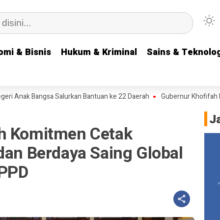
omi & Bisnis
omi & Bisnis
Hukum & Kriminal
Hukum & Kriminal
Sains & Teknolog
Sains & Teknolog
ak Bangsa Salurkan Bantuan ke 22 Daerah
Gubernur Khofifah Pesankan
J
ah Komitmen Cetak
dan Berdaya Saing Global
LPPD