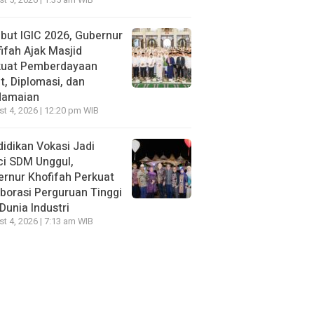
t 5, 2026 | 1:35 am WIB
ut IGIC 2026, Gubernur
ifah Ajak Masjid
kuat Pemberdayaan
, Diplomasi, dan
damaian
t 4, 2026 | 12:20 pm WIB
idikan Vokasi Jadi
ci SDM Unggul,
rnur Khofifah Perkuat
borasi Perguruan Tinggi
Dunia Industri
t 4, 2026 | 7:13 am WIB