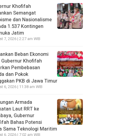
rnur Khofifah
ankan Semangat
oisme dan Nasionalisme
da 1.537 Kontingen
muka Jatim
t 7, 2026 | 2:27 am WIB
gankan Beban Ekonomi
, Gubernur Khofifah
irkan Pembebasan
da dan Pokok
ggakan PKB di Jawa Timur
t 6, 2026 | 11:38 am WIB
jungan Armada
katan Laut RRT ke
abaya, Gubernur
ifah Bahas Potensi
a Sama Teknologi Maritim
t 6, 2026 | 7:02 am WIB