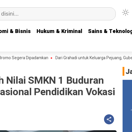
omi & Bisnis
omi & Bisnis
Hukum & Kriminal
Hukum & Kriminal
Sains & Teknolog
Sains & Teknolog
egera Dipadamkan
Dari Grahadi untuk Keluarga Pejuang, Gubernur Kho
J
h Nilai SMKN 1 Buduran
asional Pendidikan Vokasi