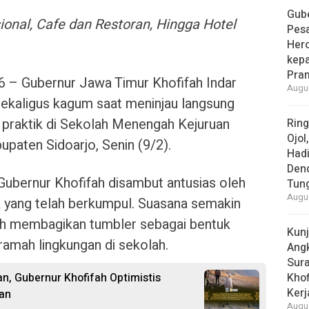
Gube
ional, Cafe dan Restoran, Hingga Hotel
Pes
Her
kepa
Pra
– Gubernur Jawa Timur Khofifah Indar
Augus
ekaligus kagum saat meninjau langsung
t praktik di Sekolah Menengah Kejuruan
Rin
Ojol
paten Sidoarjo, Senin (9/2).
Had
Den
Gubernur Khofifah disambut antusias oleh
Tun
Augus
k yang telah berkumpul. Suasana semakin
fah membagikan tumbler sebagai bentuk
Kun
ramah lingkungan di sekolah.
Ang
Sur
n, Gubernur Khofifah Optimistis
Khof
Kerj
an
Augus