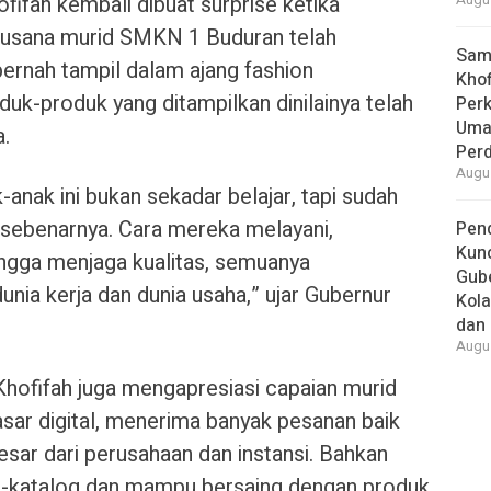
fifah kembali dibuat surprise ketika
Augus
busana murid SMKN 1 Buduran telah
Samb
nah tampil dalam ajang fashion
Khof
duk-produk yang ditampilkan dinilainya telah
Per
Umat
a.
Per
Augus
-anak ini bukan sekadar belajar, tapi sudah
ng sebenarnya. Cara mereka melayani,
Pend
Kun
gga menjaga kualitas, semuanya
Gube
ia kerja dan dunia usaha,” ujar Gubernur
Kola
dan 
Augus
Khofifah juga mengapresiasi capaian murid
sar digital, menerima banyak pesanan baik
sar dari perusahaan dan instansi. Bahkan
e-katalog dan mampu bersaing dengan produk