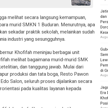
Jat
dan 
gga melihat secara langsung kemampuan,
Pers
a para murid SMKN 1 Buduran. Menurutnya, apa
Dor
kan sekadar praktik sekolah, melainkan sudah
Kes
Augus
nia industri yang sesungguhnya.
Gube
ernur Khofifah meninjau berbagai unit
Sem
ofifah melihat bagaimana murid-murid SMK
Lew
Pem
ketelitian, dan tanggung jawab. Mulai dari
di G
dapur produksi dan tata boga, Resto Pawon
Augus
a Edo Salon, seluruh proses dijalankan secara
Jaga
erorientasi pada kualitas layanan kepada
Era 
Khof
Posi