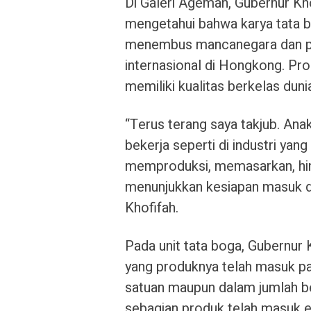
Di Galeri Ageman, Gubernur Kho
mengetahui bahwa karya tata 
menembus mancanegara dan per
internasional di Hongkong. Pro
memiliki kualitas berkelas duni
“Terus terang saya takjub. Anak
bekerja seperti di industri ya
memproduksi, memasarkan, hin
menunjukkan kesiapan masuk dun
Khofifah.
Pada unit tata boga, Gubernur 
yang produknya telah masuk pa
satuan maupun dalam jumlah be
sebagian produk telah masuk 