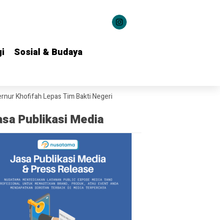
i
i
Sosial & Budaya
Sosial & Budaya
fifah Lepas Tim Bakti Negeri Anak Bangsa Salurkan Bantuan ke 22 Daerah
asa Publikasi Media