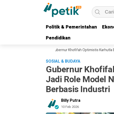
Politik & Pemerintahan
Politik & Pemerintahan
Ekon
Ekon
Pendidikan
Pendidikan
er Bombing Dikerahkan, Gubernur Khofifah Optimistis Karhutla Bromo S
SOSIAL & BUDAYA
Gubernur Khofifa
Jadi Role Model N
Berbasis Industri
Billy Putra
10 Feb 2026