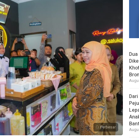
Dua 
Dike
Khof
Bro
Augus
Dari
Peju
Lepa
Ana
Bant
Perbesar
Augus