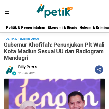
Politik & Pemerintahan
Politik & Pemerintahan
Ekonomi & Bisnis
Ekonomi & Bisnis
Hukum & Krimina
Hukum & Krimina
POLITIK & PEMERINTAHAN
Gubernur Khofifah: Penunjukan Plt Wali
Kota Madiun Sesuai UU dan Radiogram
Mendagri
Billy Putra
21 Jan 2026