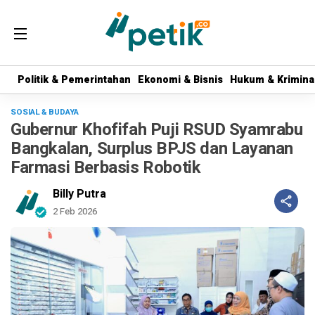
Politik & Pemerintahan
Politik & Pemerintahan
Ekonomi & Bisnis
Ekonomi & Bisnis
Hukum & Krimina
Hukum & Krimina
SOSIAL & BUDAYA
Gubernur Khofifah Puji RSUD Syamrabu
Bangkalan, Surplus BPJS dan Layanan
Farmasi Berbasis Robotik
Billy Putra
2 Feb 2026