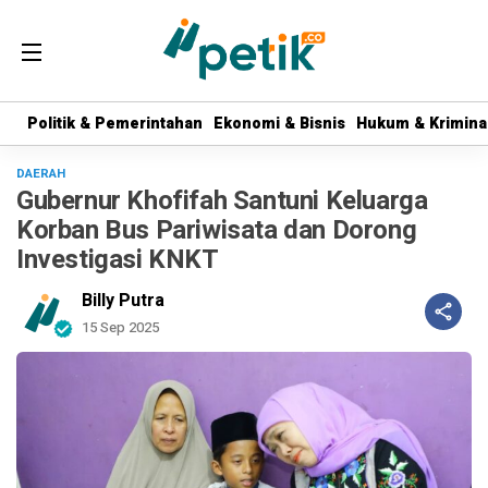
Politik & Pemerintahan
Politik & Pemerintahan
Ekonomi & Bisnis
Ekonomi & Bisnis
Hukum & Krimina
Hukum & Krimina
DAERAH
Gubernur Khofifah Santuni Keluarga
Korban Bus Pariwisata dan Dorong
Investigasi KNKT
Billy Putra
15 Sep 2025