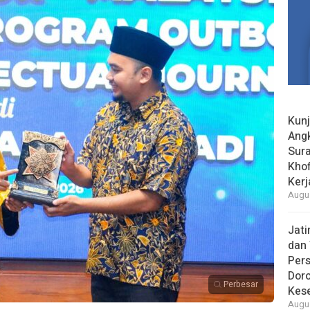
Kun
Ang
Sur
Khof
Kerj
Augus
Jat
dan 
Pers
Dor
Perbesar
Kes
Augus