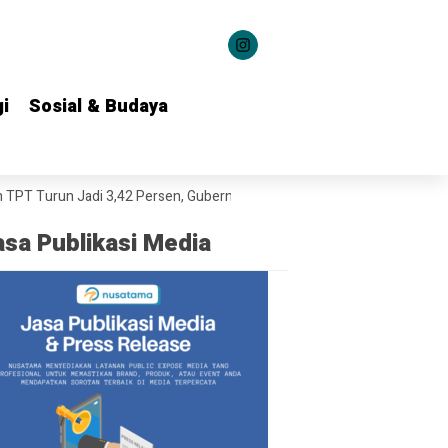
i
i
Sosial & Budaya
Sosial & Budaya
 Jadi 3,42 Persen, Gubernur Khofifah Dorong Penguatan Kesempatan K
asa Publikasi Media