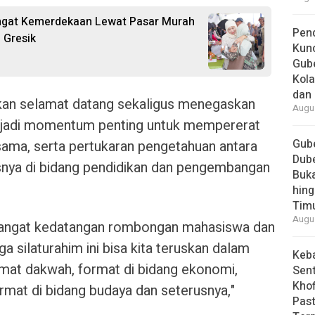
ngat Kemerdekaan Lewat Pasar Murah
Pend
 Gresik
Kun
Gube
Kola
dan 
an selamat datang sekaligus menegaskan
Augus
njadi momentum penting untuk mempererat
Gube
sama, serta pertukaran pengetahuan antara
Dube
snya di bidang pendidikan dan pengembangan
Buk
hing
Tim
Augus
angat kedatangan rombongan mahasiswa dan
a silaturahim ini bisa kita teruskan dalam
Keb
ormat dakwah, format di bidang ekonomi,
Sent
Khof
ormat di bidang budaya dan seterusnya,"
Past