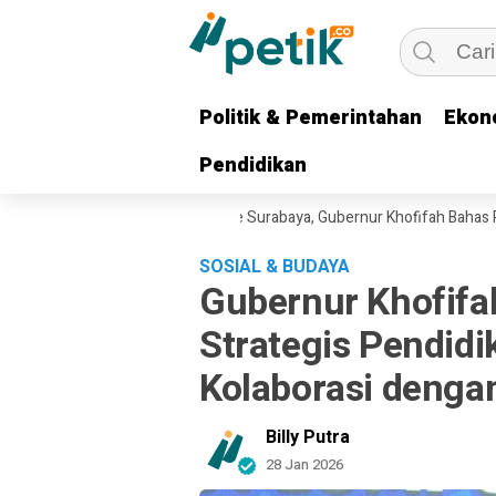
Politik & Pemerintahan
Politik & Pemerintahan
Ekon
Ekon
Pendidikan
Pendidikan
a Angkatan Laut RRT ke Surabaya, Gubernur Khofifah Bahas Potensi Ke
SOSIAL & BUDAYA
Gubernur Khofifa
Strategis Pendidi
Kolaborasi dengan
Billy Putra
28 Jan 2026