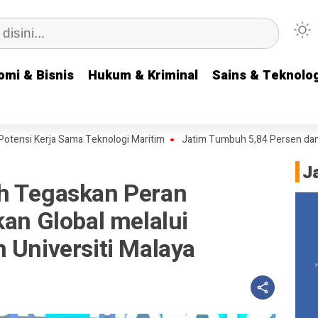
omi & Bisnis
omi & Bisnis
Hukum & Kriminal
Hukum & Kriminal
Sains & Teknolog
Sains & Teknolog
rja Sama Teknologi Maritim
Jatim Tumbuh 5,84 Persen dan TPT Turun
J
h Tegaskan Peran
kan Global melalui
 Universiti Malaya