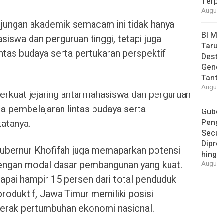
Ter
Augus
jungan akademik semacam ini tidak hanya
BI 
iswa dan perguruan tinggi, tetapi juga
Taru
ntas budaya serta pertukaran perspektif
Des
Gen
Tan
Augus
erkuat jejaring antarmahasiswa dan perguruan
ana pembelajaran lintas budaya serta
Gube
katanya.
Pen
Secu
Dipr
ubernur Khofifah juga memaparkan potensi
hing
dengan modal dasar pembangunan yang kuat.
Augus
pai hampir 15 persen dari total penduduk
produktif, Jawa Timur memiliki posisi
gerak pertumbuhan ekonomi nasional.