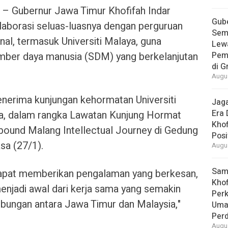
 Gubernur Jawa Timur Khofifah Indar
Gube
borasi seluas-luasnya dengan perguruan
Sem
nal, termasuk Universiti Malaya, guna
Lew
er daya manusia (SDM) yang berkelanjutan
Pem
di G
Augus
enerima kunjungan kehormatan Universiti
Jaga
Era 
ia, dalam rangka Lawatan Kunjung Hormat
Khof
bound Malang Intellectual Journey di Gedung
Posi
sa (27/1).
Augus
Samb
 dapat memberikan pengalaman yang berkesan,
Khof
njadi awal dari kerja sama yang semakin
Per
mbungan antara Jawa Timur dan Malaysia,"
Umat
Per
Augus