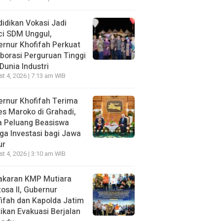
idikan Vokasi Jadi
ci SDM Unggul,
rnur Khofifah Perkuat
borasi Perguruan Tinggi
Dunia Industri
t 4, 2026 | 7:13 am WIB
rnur Khofifah Terima
s Maroko di Grahadi,
a Peluang Beasiswa
ga Investasi bagi Jawa
ur
t 4, 2026 | 3:10 am WIB
akaran KMP Mutiara
osa II, Gubernur
ifah dan Kapolda Jatim
ikan Evakuasi Berjalan