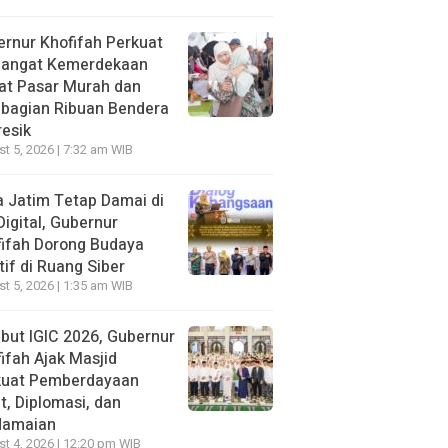
rnur Khofifah Perkuat
angat Kemerdekaan
at Pasar Murah dan
bagian Ribuan Bendera
resik
t 5, 2026 | 7:32 am WIB
 Jatim Tetap Damai di
Digital, Gubernur
ifah Dorong Budaya
tif di Ruang Siber
t 5, 2026 | 1:35 am WIB
ut IGIC 2026, Gubernur
ifah Ajak Masjid
kuat Pemberdayaan
, Diplomasi, dan
damaian
t 4, 2026 | 12:20 pm WIB