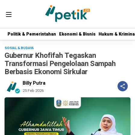
Politik & Pemerintahan
Politik & Pemerintahan
Ekonomi & Bisnis
Ekonomi & Bisnis
Hukum & Krimina
Hukum & Krimina
SOSIAL & BUDAYA
Gubernur Khofifah Tegaskan
Transformasi Pengelolaan Sampah
Berbasis Ekonomi Sirkular
Billy Putra
25 Feb 2026