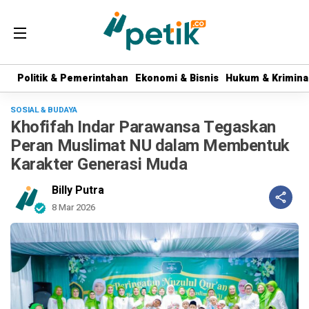
Politik & Pemerintahan
Politik & Pemerintahan
Ekonomi & Bisnis
Ekonomi & Bisnis
Hukum & Krimina
Hukum & Krimina
SOSIAL & BUDAYA
Khofifah Indar Parawansa Tegaskan
Peran Muslimat NU dalam Membentuk
Karakter Generasi Muda
Billy Putra
8 Mar 2026