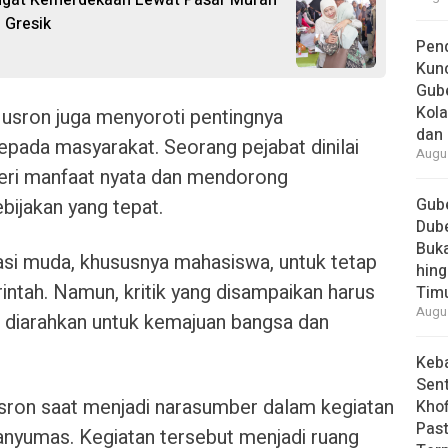
ngat Kemerdekaan Lewat Pasar Murah
 Gresik
Pend
Kun
Gube
Kola
usron juga menyoroti pentingnya
dan 
pada masyarakat. Seorang pejabat dinilai
Augus
eri manfaat nyata dan mendorong
bijakan yang tepat.
Gube
Dube
Buk
rasi muda, khususnya mahasiswa, untuk tetap
hing
rintah. Namun, kritik yang disampaikan harus
Tim
Augus
ta diarahkan untuk kemajuan bangsa dan
Keb
Sent
sron saat menjadi narasumber dalam kegiatan
Khof
Past
nyumas. Kegiatan tersebut menjadi ruang