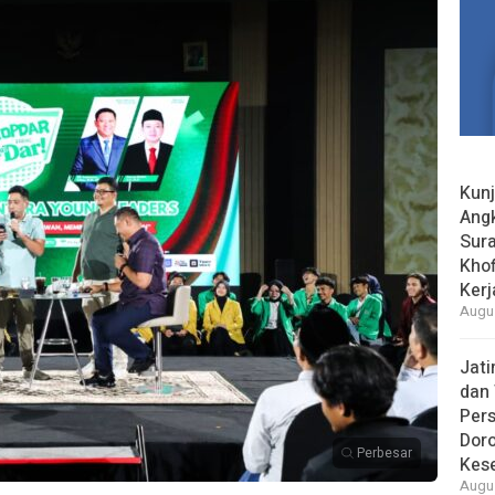
Kun
Ang
Sur
Khof
Kerj
Augus
Jat
dan 
Pers
Dor
Perbesar
Kes
Augus