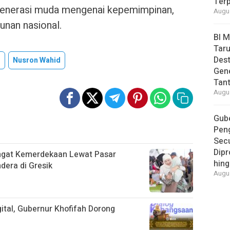
Ter
 generasi muda mengenai kepemimpinan,
Augus
unan nasional.
BI 
Taru
Des
n
Nusron Wahid
Gen
Tan
Augus
Gube
Pen
Secu
Dipr
ngat Kemerdekaan Lewat Pasar
hing
era di Gresik
Augus
ital, Gubernur Khofifah Dorong