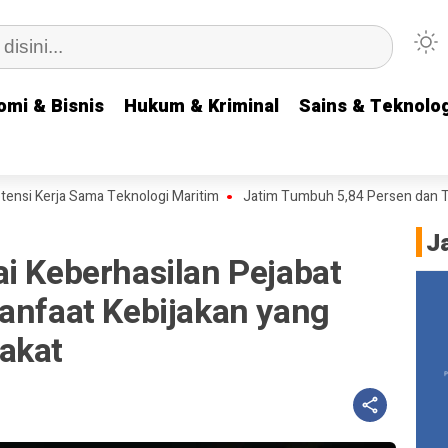
omi & Bisnis
omi & Bisnis
Hukum & Kriminal
Hukum & Kriminal
Sains & Teknolog
Sains & Teknolog
erja Sama Teknologi Maritim
Jatim Tumbuh 5,84 Persen dan TPT Tur
J
i Keberhasilan Pejabat
anfaat Kebijakan yang
akat