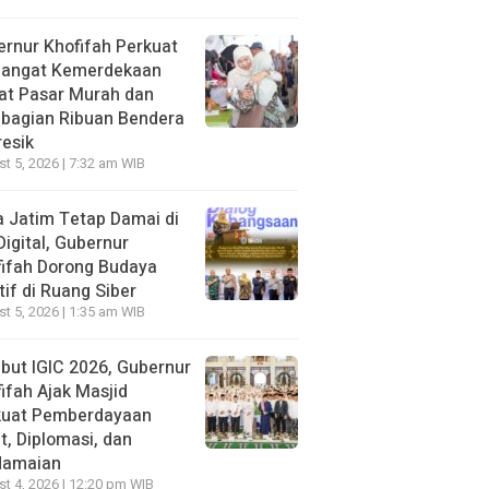
rnur Khofifah Perkuat
angat Kemerdekaan
at Pasar Murah dan
bagian Ribuan Bendera
resik
t 5, 2026 | 7:32 am WIB
 Jatim Tetap Damai di
Digital, Gubernur
ifah Dorong Budaya
tif di Ruang Siber
t 5, 2026 | 1:35 am WIB
ut IGIC 2026, Gubernur
ifah Ajak Masjid
kuat Pemberdayaan
, Diplomasi, dan
damaian
t 4, 2026 | 12:20 pm WIB