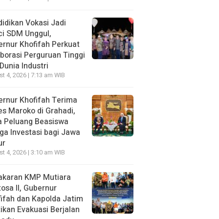
idikan Vokasi Jadi
ci SDM Unggul,
rnur Khofifah Perkuat
borasi Perguruan Tinggi
Dunia Industri
t 4, 2026 | 7:13 am WIB
rnur Khofifah Terima
s Maroko di Grahadi,
a Peluang Beasiswa
ga Investasi bagi Jawa
ur
t 4, 2026 | 3:10 am WIB
akaran KMP Mutiara
osa II, Gubernur
ifah dan Kapolda Jatim
ikan Evakuasi Berjalan