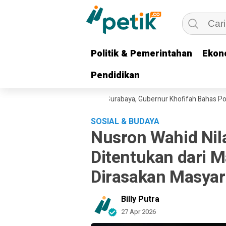
Politik & Pemerintahan
Politik & Pemerintahan
Ekon
Ekon
Pendidikan
Pendidikan
ada Angkatan Laut RRT ke Surabaya, Gubernur Khofifah Bahas Potensi K
SOSIAL & BUDAYA
Nusron Wahid Nila
Ditentukan dari M
Dirasakan Masyar
Billy Putra
27 Apr 2026