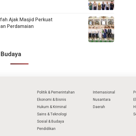
fah Ajak Masjid Perkuat
dan Perdamaian
& Budaya
Politik & Pemerintahan
Internasional
P
Ekonomi & Bisnis
Nusantara
E
Hukum & Kriminal
Daerah
H
Sains & Teknologi
S
Sosial & Budaya
Pendidikan