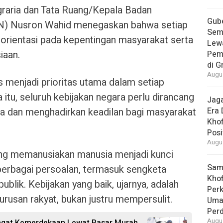
raria dan Tata Ruang/Kepala Badan
Gube
N) Nusron Wahid menegaskan bahwa setiap
Sem
rorientasi pada kepentingan masyarakat serta
Lew
iaan.
Pem
di G
Augus
 menjadi prioritas utama dalam setiap
 itu, seluruh kebijakan negara perlu dirancang
Jaga
a dan menghadirkan keadilan bagi masyarakat
Era 
Khof
Posi
Augus
ang memanusiakan manusia menjadi kunci
Samb
berbagai persoalan, termasuk sengketa
Khof
blik. Kebijakan yang baik, ujarnya, adalah
Per
usan rakyat, bukan justru mempersulit.
Umat
Per
Augus