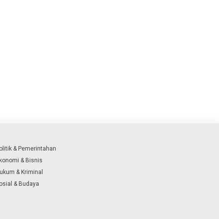
olitik & Pemerintahan
konomi & Bisnis
ukum & Kriminal
osial & Budaya