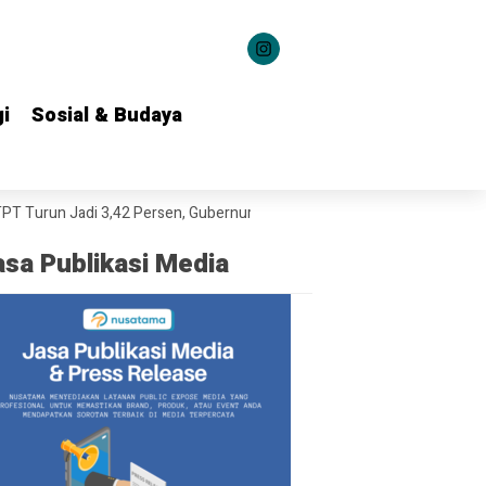
i
i
Sosial & Budaya
Sosial & Budaya
un Jadi 3,42 Persen, Gubernur Khofifah Dorong Penguatan Kesempatan
asa Publikasi Media