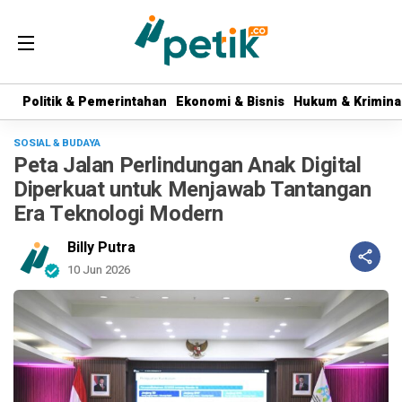
Politik & Pemerintahan
Politik & Pemerintahan
Ekonomi & Bisnis
Ekonomi & Bisnis
Hukum & Krimina
Hukum & Krimina
SOSIAL & BUDAYA
Peta Jalan Perlindungan Anak Digital
Diperkuat untuk Menjawab Tantangan
Era Teknologi Modern
Billy Putra
10 Jun 2026