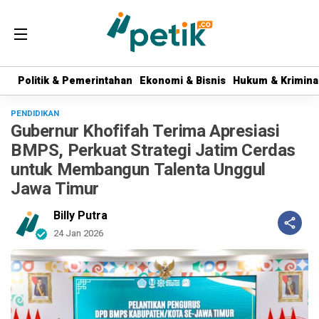
Politik & Pemerintahan
Politik & Pemerintahan
Ekonomi & Bisnis
Ekonomi & Bisnis
Hukum & Krimina
Hukum & Krimina
PENDIDIKAN
Gubernur Khofifah Terima Apresiasi
BMPS, Perkuat Strategi Jatim Cerdas
untuk Membangun Talenta Unggul
Jawa Timur
Billy Putra
24 Jan 2026