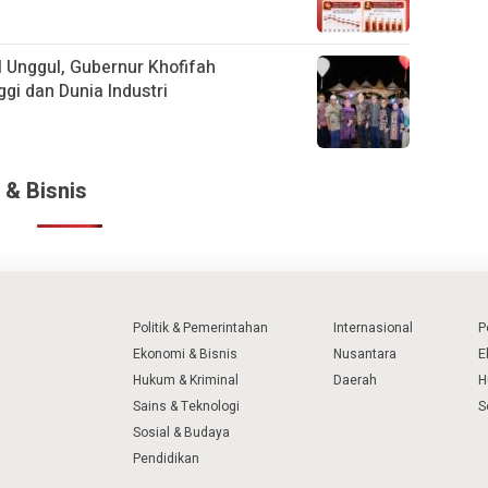
 Unggul, Gubernur Khofifah
gi dan Dunia Industri
 & Bisnis
Politik & Pemerintahan
Internasional
P
Ekonomi & Bisnis
Nusantara
E
Hukum & Kriminal
Daerah
H
Sains & Teknologi
S
Sosial & Budaya
Pendidikan