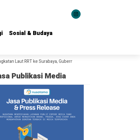
i
i
Sosial & Budaya
Sosial & Budaya
Laut RRT ke Surabaya, Gubernur Khofifah Bahas Potensi Kerja Sama Te
asa Publikasi Media