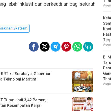
Tim
g lebih inklusif dan berkeadilan bagi seluruh
Augus
Keb
Sent
iskinan Ekstrem
Khof
Past
Ter
Augus
BI 
Taru
Des
Gen
 RRT ke Surabaya, Gubernur
Tan
a Teknologi Maritim
Augus
T Turun Jadi 3,42 Persen,
atan Kesempatan Kerja