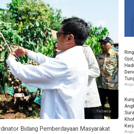
Rin
Ojol
Had
Den
Tun
Augus
Kun
Ang
Perbesar
Sur
Khof
Kerj
dinator Bidang Pemberdayaan Masyarakat
Augus