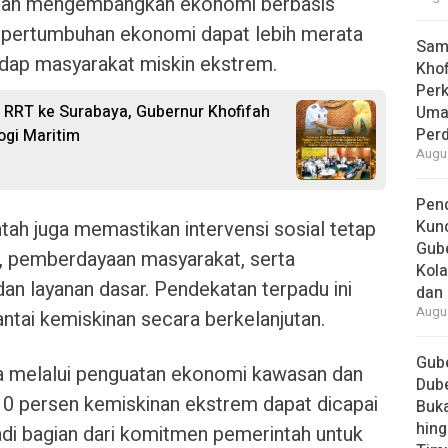
ngan mengembangkan ekonomi berbasis
 pertumbuhan ekonomi dapat lebih merata
Samb
dap masyarakat miskin ekstrem.
Khof
Per
RRT ke Surabaya, Gubernur Khofifah
Umat
Per
ogi Maritim
Augus
Pend
tah juga memastikan intervensi sosial tetap
Kun
Gube
al, pemberdayaan masyarakat, serta
Kola
an layanan dasar. Pendekatan terpadu ini
dan 
Augus
tai kemiskinan secara berkelanjutan.
Gube
 melalui penguatan ekonomi kawasan dan
Dube
et 0 persen kemiskinan ekstrem dapat dicapai
Buk
hing
adi bagian dari komitmen pemerintah untuk