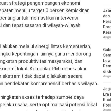
uat strategi pengembangan ekonomi
epatan menuju target 0 persen kemiskinan
Jat
dan 
i penting untuk memastikan intervensi
Pers
i dan tepat sasaran di wilayah-wilayah
Dor
Kes
Augus
akukan melalui sinergi lintas kementerian,
Gube
angku kepentingan lainnya guna mendorong
Sem
ingkatan produktivitas masyarakat, dan
Lew
Pem
 ekonomi lokal. Kemenko PM menekankan
di G
 ekstrem tidak dapat dilakukan secara
Augus
n pendekatan komprehensif berbasis wilayah.
Jaga
Era 
eningkatan akses terhadap sumber daya
Khof
elaku usaha, serta optimalisasi potensi lokal
Posi
Augus