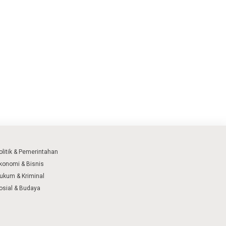
olitik & Pemerintahan
konomi & Bisnis
ukum & Kriminal
osial & Budaya