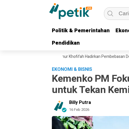
Politik & Pemerintahan
Politik & Pemerintahan
Ekon
Ekon
Pendidikan
Pendidikan
n Beban Ekonomi Ojol, Gubernur Khofifah Hadirkan Pembebasan Denda 
EKONOMI & BISNIS
Kemenko PM Fokus
untuk Tekan Kem
Billy Putra
16 Feb 2026