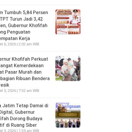
im Tumbuh 5,84 Persen
TPT Turun Jadi 3,42
en, Gubernur Khofifah
ong Penguatan
empatan Kerja
t 6, 2026 | 2:02 am WIB
rnur Khofifah Perkuat
angat Kemerdekaan
at Pasar Murah dan
bagian Ribuan Bendera
resik
t 5, 2026 | 7:32 am WIB
 Jatim Tetap Damai di
Digital, Gubernur
ifah Dorong Budaya
tif di Ruang Siber
t 5, 2026 | 1:35 am WIB