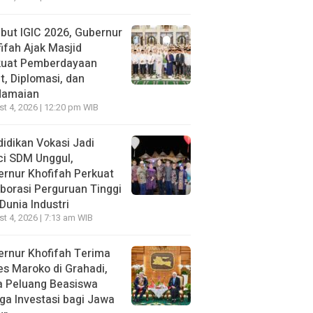
ut IGIC 2026, Gubernur
ifah Ajak Masjid
kuat Pemberdayaan
, Diplomasi, dan
damaian
t 4, 2026 | 12:20 pm WIB
idikan Vokasi Jadi
ci SDM Unggul,
rnur Khofifah Perkuat
borasi Perguruan Tinggi
Dunia Industri
t 4, 2026 | 7:13 am WIB
rnur Khofifah Terima
s Maroko di Grahadi,
a Peluang Beasiswa
ga Investasi bagi Jawa