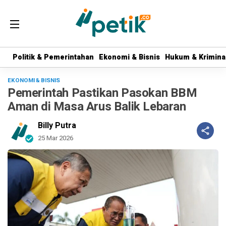
Politik & Pemerintahan
Politik & Pemerintahan
Ekonomi & Bisnis
Ekonomi & Bisnis
Hukum & Krimina
Hukum & Krimina
EKONOMI & BISNIS
Pemerintah Pastikan Pasokan BBM
Aman di Masa Arus Balik Lebaran
Billy Putra
25 Mar 2026