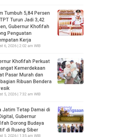
im Tumbuh 5,84 Persen
TPT Turun Jadi 3,42
en, Gubernur Khofifah
ong Penguatan
empatan Kerja
t 6, 2026 | 2:02 am WIB
rnur Khofifah Perkuat
angat Kemerdekaan
at Pasar Murah dan
bagian Ribuan Bendera
resik
t 5, 2026 | 7:32 am WIB
 Jatim Tetap Damai di
Digital, Gubernur
ifah Dorong Budaya
tif di Ruang Siber
t 5, 2026 | 1:35 am WIB