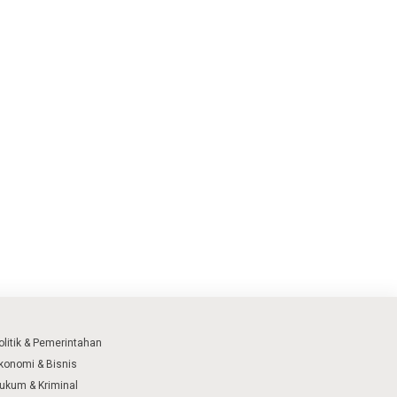
olitik & Pemerintahan
konomi & Bisnis
ukum & Kriminal