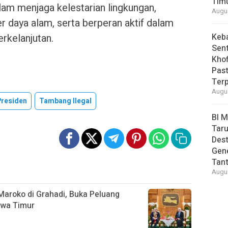
Tim
am menjaga kelestarian lingkungan,
Augus
 daya alam, serta berperan aktif dalam
rkelanjutan.
Keb
Sent
Khof
Past
Ter
Augus
Presiden
Tambang Ilegal
BI 
Taru
Des
Gen
Tan
Augus
Maroko di Grahadi, Buka Peluang
awa Timur