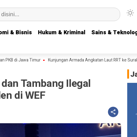
omi & Bisnis
omi & Bisnis
Hukum & Kriminal
Hukum & Kriminal
Sains & Teknolog
Sains & Teknolog
 di Jawa Timur
Kunjungan Armada Angkatan Laut RRT ke Surabaya, Gu
J
 dan Tambang Ilegal
den di WEF