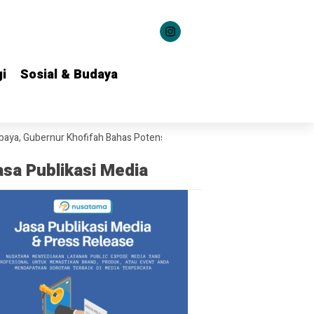
i
i
Sosial & Budaya
Sosial & Budaya
bernur Khofifah Bahas Potensi Kerja Sama Teknologi Maritim
Jatim
asa Publikasi Media