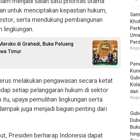
lam menjadi salah satu prioritas utama
juan untuk menciptakan kepastian hukum,
Samb
vestor, serta mendukung pembangunan
Khof
 lingkungan.
Per
Umat
Per
Maroko di Grahadi, Buka Peluang
Augus
awa Timur
Pend
Kun
Gube
erus melakukan pengawasan secara ketat
Kola
adap setiap pelanggaran hukum di sektor
dan 
Augus
 itu, upaya pemulihan lingkungan serta
ampak juga menjadi bagian penting dari
Gube
Dube
Buk
hing
ut, Presiden berharap Indonesia dapat