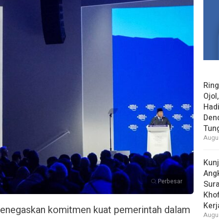
Rin
Ojol
Had
Den
Tun
Augus
Kun
Ang
Perbesar
Sur
Khof
Kerj
menegaskan komitmen kuat pemerintah dalam
Augus