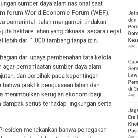
dungan sumber daya alam nasional saat
am forum World Economic Forum (WEF).
Jat
dan 
a pemerintah telah mengambil tindakan
Pers
juta hektare lahan yang dikuasai secara ilegal
Dor
 lebih dari 1.000 tambang tanpa izin.
Kes
Augus
bagian dari upaya pembenahan tata kelola
Gube
n agar pemanfaatan sumber daya alam
Sem
anjutan, dan berpihak pada kepentingan
Lew
Pem
 bahwa praktik penguasaan lahan dan
di G
ya menimbulkan kerugian ekonomi bagi
Augus
n dampak serius terhadap lingkungan serta
Jaga
Era 
Khof
u, Presiden menekankan bahwa penegakan
Posi
Augus