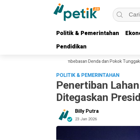
Politik & Pemerintahan
Politik & Pemerintahan
Ekon
Ekon
Pendidikan
Pendidikan
ubernur Khofifah Hadirkan Pembebasan Denda dan Pokok Tunggakan PKB
POLITIK & PEMERINTAHAN
Penertiban Lahan
Ditegaskan Presi
Billy Putra
23 Jan 2026