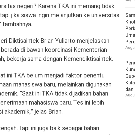
Augus
rsitas negeri? Karena TKA ini memang tidak
etapi jika siswa ingin melanjutkan ke universitas
Samb
Khof
,” tambahnya.
Per
Umat
ri Diktisaintek Brian Yuliarto menjelaskan
Per
Augus
berada di bawah koordinasi Kementerian
h, bekerja sama dengan Kemendiktisaintek.
Pend
Kun
t ini TKA belum menjadi faktor penentu
Gube
Kola
maan mahasiswa baru, melainkan digunakan
dan 
ademik. “Saat ini TKA tidak dijadikan bahan
Augus
enerimaan mahasiswa baru. Tes ini lebih
i akademik,” jelas Brian.
tengah. Tapi ini juga baik sebagai bahan