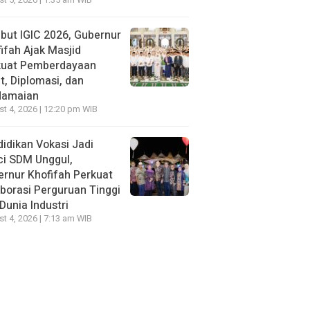
t 5, 2026 | 1:35 am WIB
ut IGIC 2026, Gubernur
ifah Ajak Masjid
kuat Pemberdayaan
, Diplomasi, dan
damaian
t 4, 2026 | 12:20 pm WIB
idikan Vokasi Jadi
ci SDM Unggul,
rnur Khofifah Perkuat
borasi Perguruan Tinggi
Dunia Industri
t 4, 2026 | 7:13 am WIB