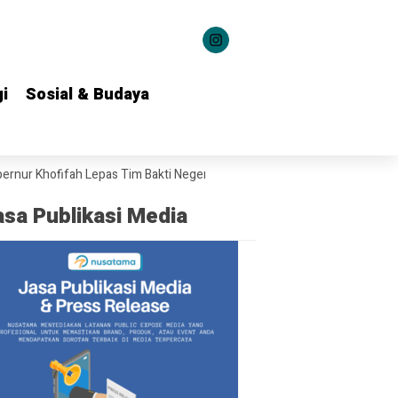
i
i
Sosial & Budaya
Sosial & Budaya
hofifah Lepas Tim Bakti Negeri Anak Bangsa Salurkan Bantuan ke 22 Dae
asa Publikasi Media