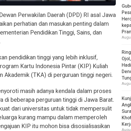
Gube
Pes
 Dewan Perwakilan Daerah (DPD) RI asal Jawa
Her
aikan perhatian dan masukan penting dalam
kepa
menterian Pendidikan Tinggi, Sains, dan
Pra
Augus
.
Rin
n pendidikan tinggi yang lebih inklusif,
Ojol
Had
rogram Kartu Indonesia Pintar (KIP) Kuliah
Den
Akademik (TKA) di perguruan tinggi negeri.
Tun
Augus
enyoroti masih adanya kendala dalam proses
Kun
a di beberapa perguruan tinggi di Jawa Barat.
Ang
kuat dari universitas untuk tidak mempersulit
Sur
 keluarga kurang mampu dalam memperoleh
Khof
Kerj
ngajuan KIP itu mohon bisa disosialisasikan
Augus