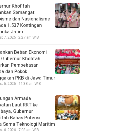
rnur Khofifah
ankan Semangat
oisme dan Nasionalisme
da 1.537 Kontingen
muka Jatim
t 7, 2026 | 2:27 am WIB
gankan Beban Ekonomi
, Gubernur Khofifah
irkan Pembebasan
da dan Pokok
ggakan PKB di Jawa Timur
t 6, 2026 | 11:38 am WIB
jungan Armada
katan Laut RRT ke
abaya, Gubernur
ifah Bahas Potensi
a Sama Teknologi Maritim
t 6, 2026 | 7:02 am WIB