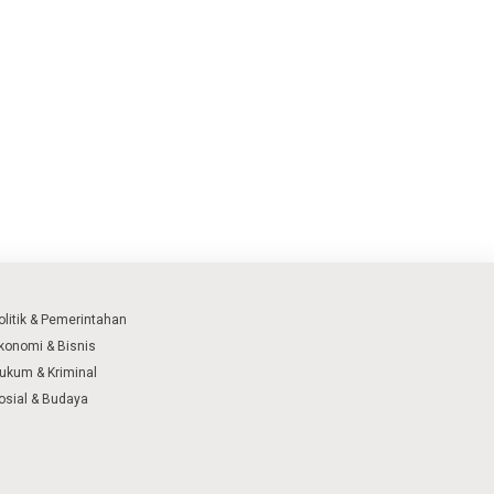
olitik & Pemerintahan
konomi & Bisnis
ukum & Kriminal
osial & Budaya