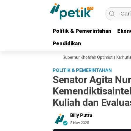
Politik & Pemerintahan
Politik & Pemerintahan
Ekon
Ekon
Pendidikan
Pendidikan
Water Bombing Dikerahkan, Gubernur Khofifah Optimistis Karhutla Brom
POLITIK & PEMERINTAHAN
Senator Agita Nur
Kemendiktisainte
Kuliah dan Evalua
Billy Putra
5 Nov 2025