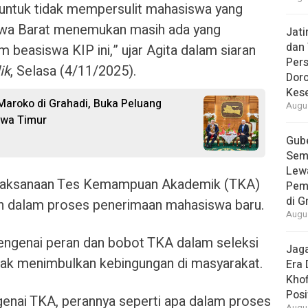
s untuk tidak mempersulit mahasiswa yang
awa Barat menemukan masih ada yang
Jat
dan 
beasiswa KIP ini,” ujar Agita dalam siaran
Pers
ik
, Selasa (4/11/2025).
Dor
Kes
Maroko di Grahadi, Buka Peluang
Augus
awa Timur
Gube
Sem
Lew
 pelaksanaan Tes Kemampuan Akademik (TKA)
Pem
di G
en dalam proses penerimaan mahasiswa baru.
Augus
engenai peran dan bobot TKA dalam seleksi
Jaga
idak menimbulkan kebingungan di masyarakat.
Era 
Khof
Posi
genai TKA, perannya seperti apa dalam proses