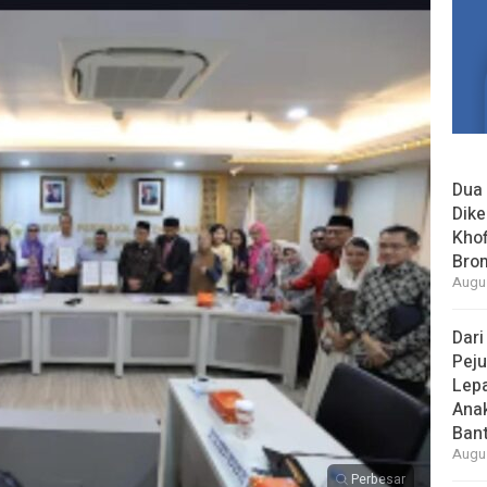
Dua 
Dike
Khof
Bro
Augus
Dari
Peju
Lepa
Ana
Bant
Augus
Perbesar