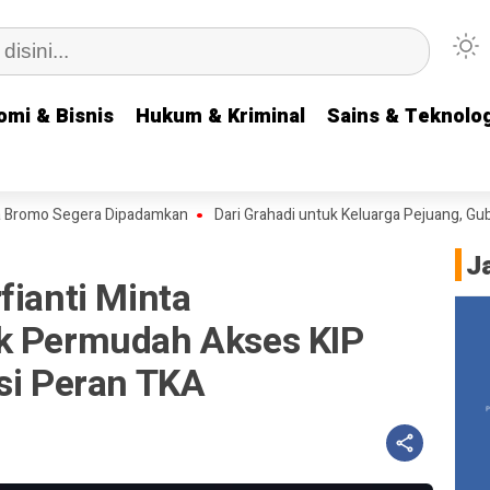
omi & Bisnis
omi & Bisnis
Hukum & Kriminal
Hukum & Kriminal
Sains & Teknolog
Sains & Teknolog
o Segera Dipadamkan
Dari Grahadi untuk Keluarga Pejuang, Gubernur K
J
fianti Minta
k Permudah Akses KIP
si Peran TKA