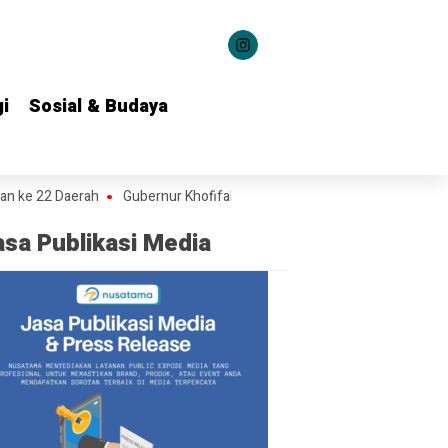
i
i
Sosial & Budaya
Sosial & Budaya
22 Daerah
Gubernur Khofifah Pesankan Semangat Heroisme dan Nasio
asa Publikasi Media