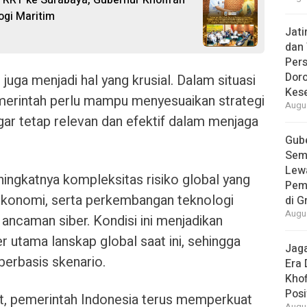
RRT ke Surabaya, Gubernur Khofifah
ogi Maritim
Jat
dan 
Pers
Dor
an juga menjadi hal yang krusial. Dalam situasi
Kes
merintah perlu mampu menyesuaikan strategi
Augus
gar tetap relevan dan efektif dalam menjaga
Gube
Sem
Lew
ngkatnya kompleksitas risiko global yang
Pem
, ekonomi, serta perkembangan teknologi
di G
Augus
ancaman siber. Kondisi ini menjadikan
r utama lanskap global saat ini, sehingga
Jaga
berbasis skenario.
Era 
Khof
Posi
t, pemerintah Indonesia terus memperkuat