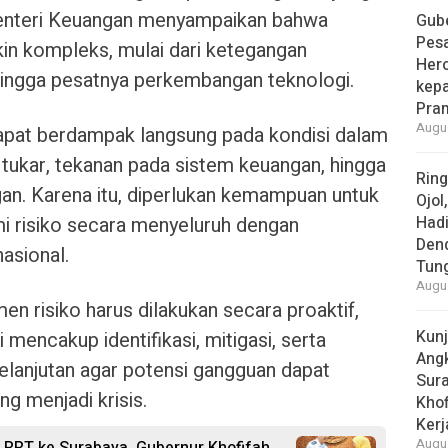
Menteri Keuangan menyampaikan bahwa
Gube
Pes
kin kompleks, mulai dari ketegangan
Her
 hingga pesatnya perkembangan teknologi.
kepa
Pra
Augus
apat berdampak langsung pada kondisi dalam
i tukar, tekanan pada sistem keuangan, hingga
Rin
gan. Karena itu, diperlukan kemampuan untuk
Ojol
i risiko secara menyeluruh dengan
Had
Den
asional.
Tun
Augus
 risiko harus dilakukan secara proaktif,
Kun
i mencakup identifikasi, mitigasi, serta
Ang
elanjutan agar potensi gangguan dapat
Sur
g menjadi krisis.
Khof
Kerj
Augus