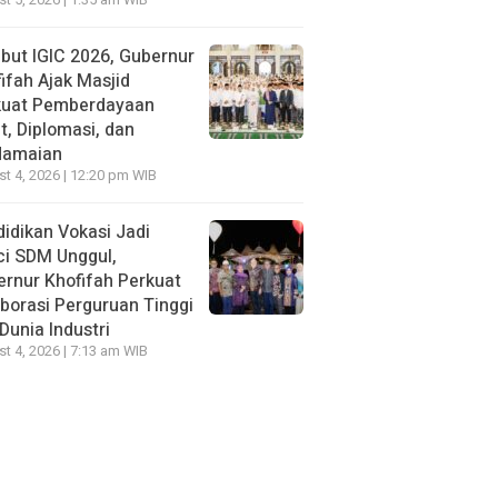
t 5, 2026 | 1:35 am WIB
ut IGIC 2026, Gubernur
ifah Ajak Masjid
kuat Pemberdayaan
, Diplomasi, dan
damaian
t 4, 2026 | 12:20 pm WIB
idikan Vokasi Jadi
ci SDM Unggul,
rnur Khofifah Perkuat
borasi Perguruan Tinggi
Dunia Industri
t 4, 2026 | 7:13 am WIB