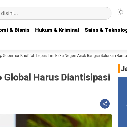
omi & Bisnis
omi & Bisnis
Hukum & Kriminal
Hukum & Kriminal
Sains & Teknolog
Sains & Teknolog
rnur Khofifah Lepas Tim Bakti Negeri Anak Bangsa Salurkan Bantuan ke 
J
Global Harus Diantisipasi