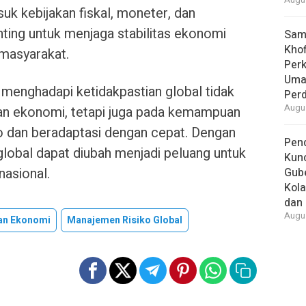
Augus
suk kebijakan fiskal, moneter, dan
enting untuk menjaga stabilitas ekonomi
Samb
Khof
 masyarakat.
Per
Umat
menghadapi ketidakpastian global tidak
Per
Augus
an ekonomi, tetapi juga pada kemampuan
ko dan beradaptasi dengan cepat. Dengan
Pend
 global dapat diubah menjadi peluang untuk
Kun
asional.
Gube
Kola
dan 
Augus
an Ekonomi
Manajemen Risiko Global