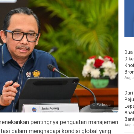
Dua 
Dike
Khof
Bro
Augus
Dari
Peju
Perbesar
Lepa
Ana
Bant
enekankan pentingnya penguatan manajemen
Augus
tasi dalam menghadapi kondisi global yang