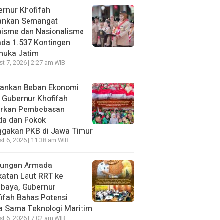
rnur Khofifah
ankan Semangat
oisme dan Nasionalisme
da 1.537 Kontingen
muka Jatim
t 7, 2026 | 2:27 am WIB
gankan Beban Ekonomi
, Gubernur Khofifah
irkan Pembebasan
da dan Pokok
ggakan PKB di Jawa Timur
t 6, 2026 | 11:38 am WIB
jungan Armada
katan Laut RRT ke
abaya, Gubernur
ifah Bahas Potensi
a Sama Teknologi Maritim
t 6, 2026 | 7:02 am WIB