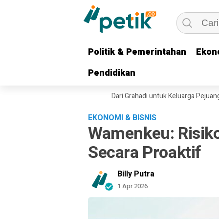
Politik & Pemerintahan
Politik & Pemerintahan
Ekon
Ekon
Pendidikan
Pendidikan
a Bromo Segera Dipadamkan
Dari Grahadi untuk Keluarga Pejuang, Gube
EKONOMI & BISNIS
Wamenkeu: Risiko 
Secara Proaktif
Billy Putra
1 Apr 2026