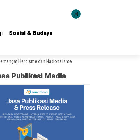
i
i
Sosial & Budaya
Sosial & Budaya
at Heroisme dan Nasionalisme kepada 1.537 Kontingen Pramuka Jatim
asa Publikasi Media