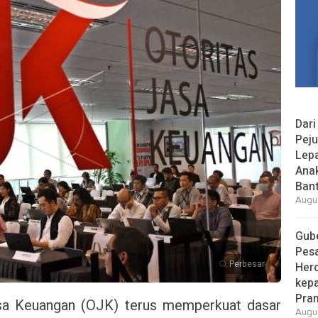
Dari
Peju
Lepa
Ana
Bant
Augus
Gube
Pes
Perbesar
Her
kepa
Pra
asa Keuangan (OJK) terus memperkuat dasar
Augus