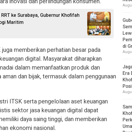
ra inovasi dan perlindungan konsumen.
Augus
RRT ke Surabaya, Gubernur Khofifah
Gube
ogi Maritim
Sem
Lew
Pem
di G
 juga memberikan perhatian besar pada
Augus
i keuangan digital. Masyarakat diharapkan
madai dalam memanfaatkan produk dan
Jaga
Era 
ra aman dan bijak, termasuk dalam penggunaan
Khof
Posi
Augus
stri ITSK serta pengelolaan aset keuangan
Samb
istis sektor jasa keuangan digital dapat
Khof
emiliki daya saing tinggi, dan memberikan
Per
Umat
uhan ekonomi nasional.