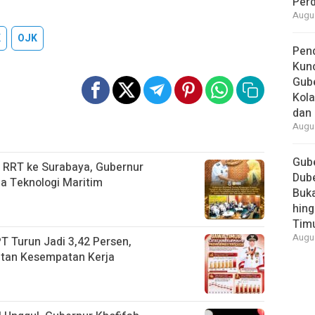
Per
Augus
K
OJK
Pend
Kun
Gube
Kola
dan 
Augus
Gube
 RRT ke Surabaya, Gubernur
Dube
a Teknologi Maritim
Buk
hing
Tim
Augus
T Turun Jadi 3,42 Persen,
atan Kesempatan Kerja