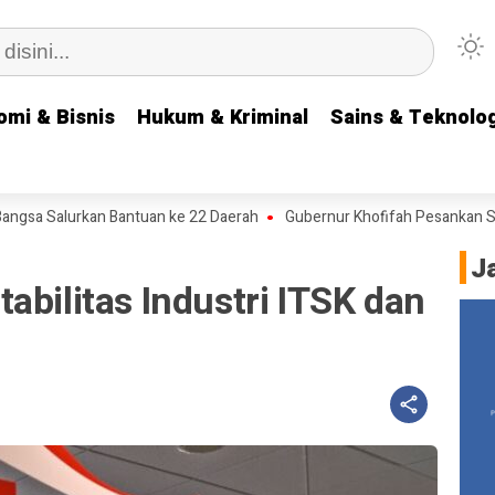
omi & Bisnis
omi & Bisnis
Hukum & Kriminal
Hukum & Kriminal
Sains & Teknolog
Sains & Teknolog
 Salurkan Bantuan ke 22 Daerah
Gubernur Khofifah Pesankan Semang
J
abilitas Industri ITSK dan