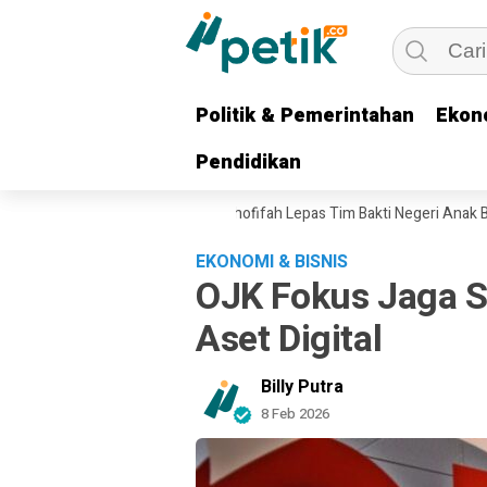
Politik & Pemerintahan
Politik & Pemerintahan
Ekon
Ekon
Pendidikan
Pendidikan
Keluarga Pejuang, Gubernur Khofifah Lepas Tim Bakti Negeri Anak Bangsa
EKONOMI & BISNIS
OJK Fokus Jaga St
Aset Digital
Billy Putra
8 Feb 2026