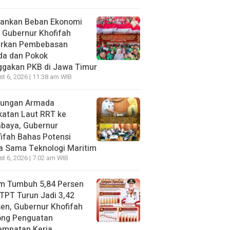
gankan Beban Ekonomi
, Gubernur Khofifah
irkan Pembebasan
da dan Pokok
ggakan PKB di Jawa Timur
t 6, 2026 | 11:38 am WIB
jungan Armada
katan Laut RRT ke
abaya, Gubernur
ifah Bahas Potensi
a Sama Teknologi Maritim
t 6, 2026 | 7:02 am WIB
im Tumbuh 5,84 Persen
TPT Turun Jadi 3,42
en, Gubernur Khofifah
ong Penguatan
empatan Kerja