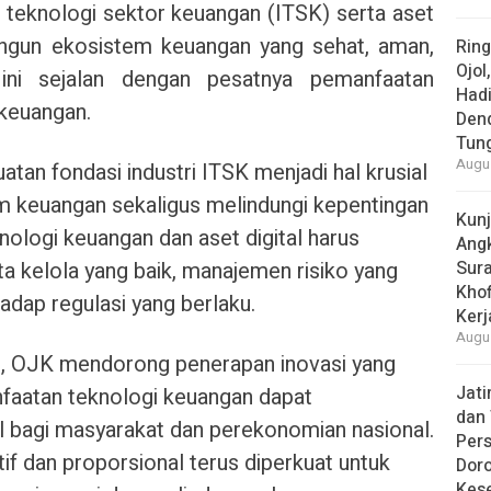
 teknologi sektor keuangan (ITSK) serta aset
ngun ekosistem keuangan yang sehat, aman,
Rin
Ojol
 ini sejalan dengan pesatnya pemanfaatan
Had
 keuangan.
Den
Tun
Augus
n fondasi industri ITSK menjadi hal krusial
em keuangan sekaligus melindungi kepentingan
Kun
logi keuangan dan aset digital harus
Ang
a kelola yang baik, manajemen risiko yang
Sur
Khof
adap regulasi yang berlaku.
Kerj
Augus
, OJK mendorong penerapan inovasi yang
Jat
faatan teknologi keuangan dapat
dan 
bagi masyarakat dan perekonomian nasional.
Pers
f dan proporsional terus diperkuat untuk
Dor
Kes